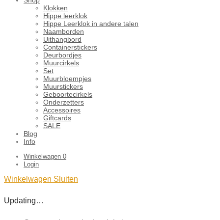
Klokken
Hippe leerklok
Hippe Leerklok in andere talen
Naamborden
Uithangbord
Containerstickers
Deurbordjes
Muurcirkels
Set
Muurbloempjes
Muurstickers
Geboortecirkels
Onderzetters
Accessoires
Giftcards
SALE
Blog
Info
Winkelwagen
0
Login
Winkelwagen
Sluiten
Updating…