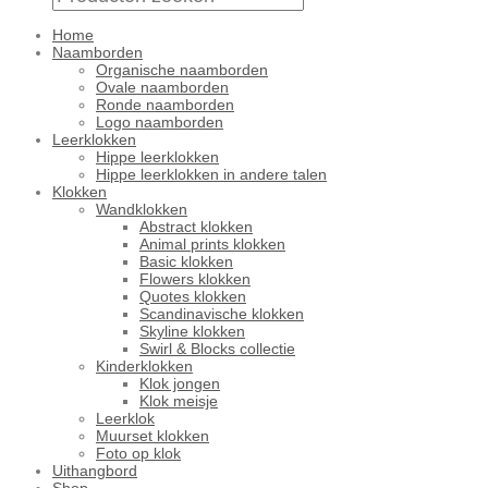
Home
Naamborden
Organische naamborden
Ovale naamborden
Ronde naamborden
Logo naamborden
Leerklokken
Hippe leerklokken
Hippe leerklokken in andere talen
Klokken
Wandklokken
Abstract klokken
Animal prints klokken
Basic klokken
Flowers klokken
Quotes klokken
Scandinavische klokken
Skyline klokken
Swirl & Blocks collectie
Kinderklokken
Klok jongen
Klok meisje
Leerklok
Muurset klokken
Foto op klok
Uithangbord
Shop