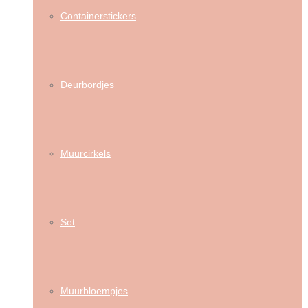
Containerstickers
Deurbordjes
Muurcirkels
Set
Muurbloempjes