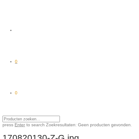
0
0
press
Enter
to search
Zoekresultaten:
Geen producten gevonden.
170820130-Z-G.jpg