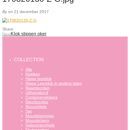
By
on 21 december 2017
Share
Klok stippen oker
Next
COLLECTION
Alle
Klokken
Hippe leerklok
Hippe Leerklok in andere talen
Naamborden
Uithangbord
Containerstickers
Deurbordjes
Muurcirkels
Set
Muurbloempjes
Muurstickers
Geboortecirkels
Onderzetters