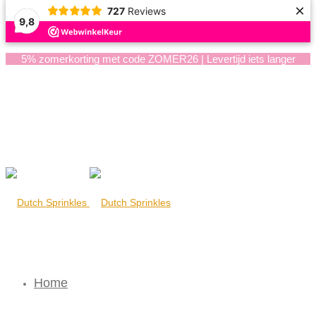
×
727
Reviews
9,8
5% zomerkorting met code ZOMER26 | Levertijd iets langer
Home