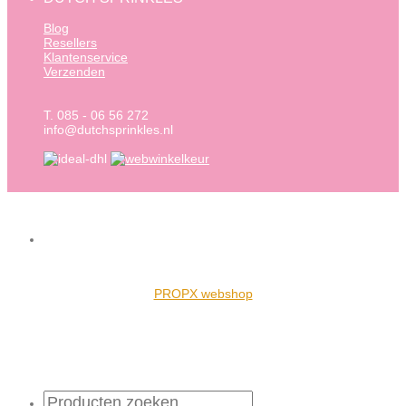
Blog
Resellers
Klantenservice
Verzenden
T. 085 - 06 56 272
info@dutchsprinkles.nl
PROPX webshop