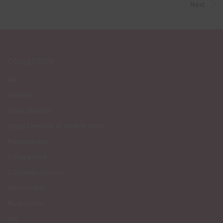
Next
COLLECTION
Alle
Klokken
Hippe leerklok
Hippe Leerklok in andere talen
Naamborden
Uithangbord
Containerstickers
Deurbordjes
Muurcirkels
Set