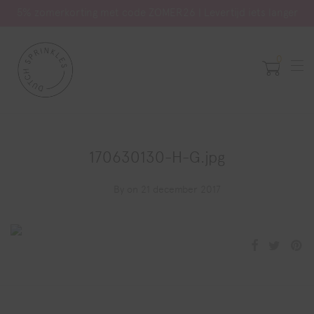
5% zomerkorting met code ZOMER26 | Levertijd iets langer
0
170630130-H-G.jpg
By
on 21 december 2017