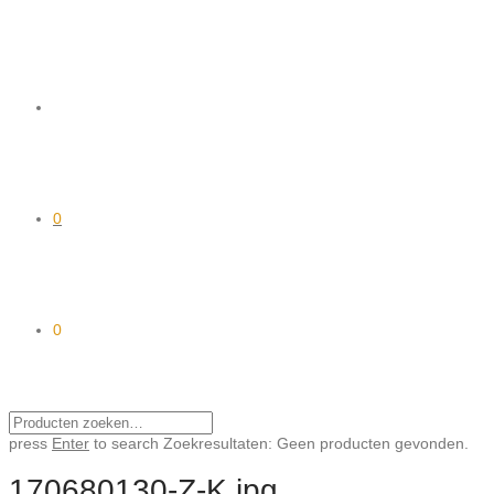
0
0
press
Enter
to search
Zoekresultaten:
Geen producten gevonden.
170680130-Z-K.jpg