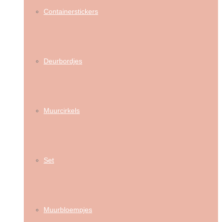
Containerstickers
Deurbordjes
Muurcirkels
Set
Muurbloempjes