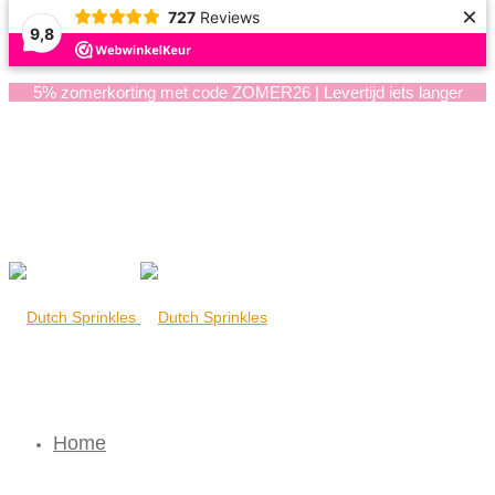
×
727
Reviews
9,8
5% zomerkorting met code ZOMER26 | Levertijd iets langer
Home