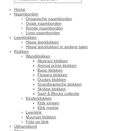
Home
Naamborden
Organische naamborden
Ovale naamborden
Ronde naamborden
Logo naamborden
Leerklokken
Hippe leerklokken
Hippe leerklokken in andere talen
Klokken
Wandklokken
Abstract klokken
Animal prints klokken
Basic klokken
Flowers klokken
Quotes klokken
Scandinavische klokken
Skyline klokken
Swirl & Blocks collectie
Kinderklokken
Klok jongen
Klok meisje
Leerklok
Muurset klokken
Foto op klok
Uithangbord
Shop