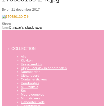
By
on 21 december 2017
Share
Dancer’s clock roze
Next
COLLECTION
Alle
Klokken
Hippe leerklok
Hippe Leerklok in andere talen
Naamborden
Uithangbord
Containerstickers
Deurbordjes
Muurcirkels
Set
Muurbloempjes
Muurstickers
Geboortecirkels
Onderzetters