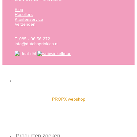
Blog
Resellers
Klantenservice
Verzenden
T. 085 - 06 56 272
info@dutchsprinkles.nl
PROPX webshop