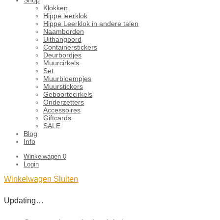
Klokken
Hippe leerklok
Hippe Leerklok in andere talen
Naamborden
Uithangbord
Containerstickers
Deurbordjes
Muurcirkels
Set
Muurbloempjes
Muurstickers
Geboortecirkels
Onderzetters
Accessoires
Giftcards
SALE
Blog
Info
Winkelwagen
0
Login
Winkelwagen
Sluiten
Updating…