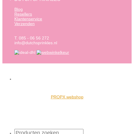
Blog
Resellers
Klantenservice
Verzenden
T. 085 - 06 56 272
info@dutchsprinkles.nl
PROPX webshop