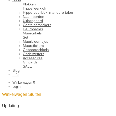
Klokken
Hippe leerklok
Hippe Leerklok in andere talen
Naamborden
Uithangbord
Containerstickers
Deurbordjes
Muurcirkels
Set
Muurbloempjes
Muurstickers
Geboortecirkels
Onderzetters
Accessoires
Giftcards
SALE
Blog
Info
Winkelwagen
0
Login
Winkelwagen
Sluiten
Updating…