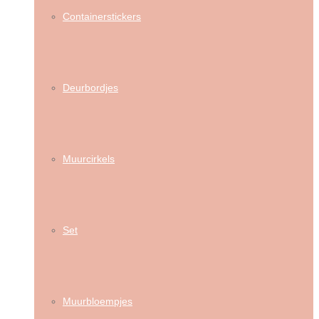
Containerstickers
Deurbordjes
Muurcirkels
Set
Muurbloempjes