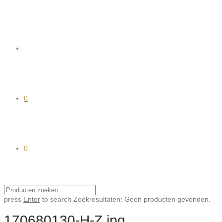
0
0
press
Enter
to search
Zoekresultaten:
Geen producten gevonden.
170680130-H-Z.jpg