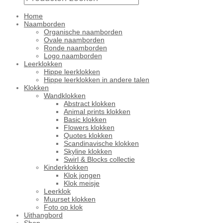
Home
Naamborden
Organische naamborden
Ovale naamborden
Ronde naamborden
Logo naamborden
Leerklokken
Hippe leerklokken
Hippe leerklokken in andere talen
Klokken
Wandklokken
Abstract klokken
Animal prints klokken
Basic klokken
Flowers klokken
Quotes klokken
Scandinavische klokken
Skyline klokken
Swirl & Blocks collectie
Kinderklokken
Klok jongen
Klok meisje
Leerklok
Muurset klokken
Foto op klok
Uithangbord
Shop