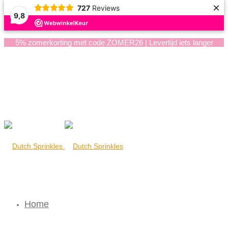
×
727
Reviews
9,8
5% zomerkorting met code ZOMER26 | Levertijd iets langer
Home