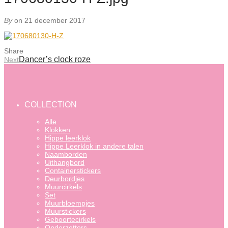
By
on 21 december 2017
Share
Dancer’s clock roze
Next
COLLECTION
Alle
Klokken
Hippe leerklok
Hippe Leerklok in andere talen
Naamborden
Uithangbord
Containerstickers
Deurbordjes
Muurcirkels
Set
Muurbloempjes
Muurstickers
Geboortecirkels
Onderzetters