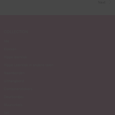
Next
COLLECTION
Alle
Klokken
Hippe leerklok
Hippe Leerklok in andere talen
Naamborden
Uithangbord
Containerstickers
Deurbordjes
Muurcirkels
Set