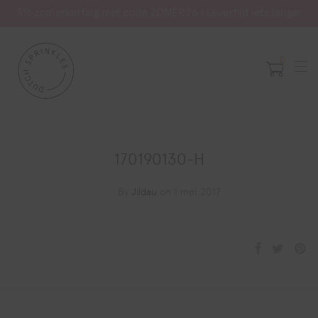
5% zomerkorting met code ZOMER26 | Levertijd iets langer
0
170190130-H
By
Jildau
on 1 mei 2017