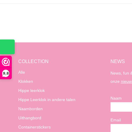
COLLECTION
NEWS
Alle
News, fun &
9,8
Klokken
onze
nieuw
Hippe leerklok
Naam
Hippe Leerklok in andere talen
Naamborden
Uithangbord
Email
Containerstickers