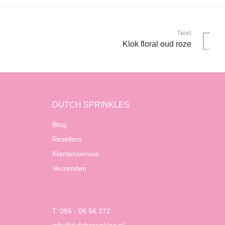
Next
Klok floral oud roze
DUTCH SPRINKLES
Blog
Resellers
Klantenservice
Verzenden
T. 085 - 06 56 272