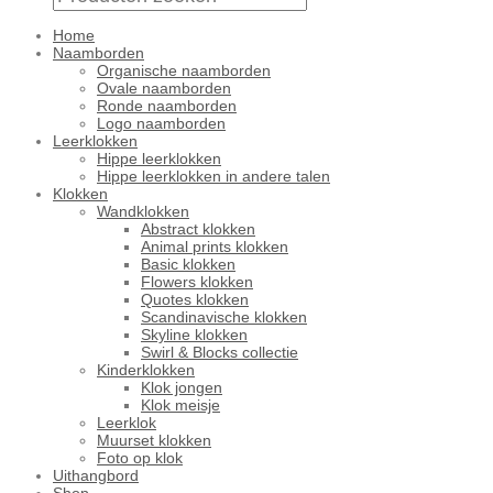
Home
Naamborden
Organische naamborden
Ovale naamborden
Ronde naamborden
Logo naamborden
Leerklokken
Hippe leerklokken
Hippe leerklokken in andere talen
Klokken
Wandklokken
Abstract klokken
Animal prints klokken
Basic klokken
Flowers klokken
Quotes klokken
Scandinavische klokken
Skyline klokken
Swirl & Blocks collectie
Kinderklokken
Klok jongen
Klok meisje
Leerklok
Muurset klokken
Foto op klok
Uithangbord
Shop