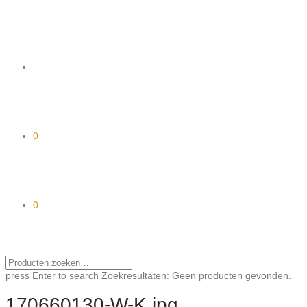
0
0
press
Enter
to search
Zoekresultaten:
Geen producten gevonden.
170660130-W-K.jpg