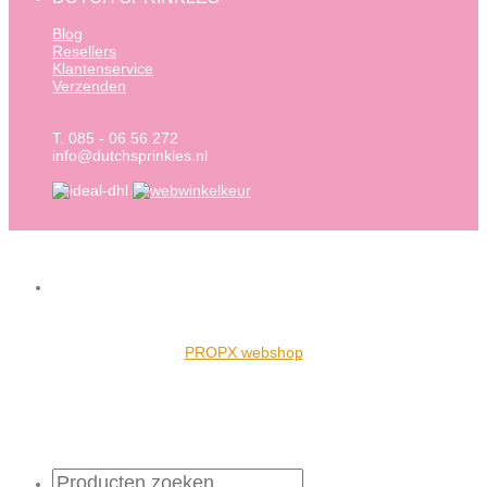
Blog
Resellers
Klantenservice
Verzenden
T. 085 - 06 56 272
info@dutchsprinkles.nl
PROPX webshop