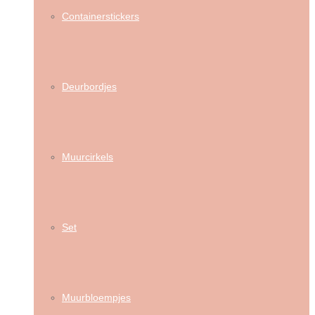
Containerstickers
Deurbordjes
Muurcirkels
Set
Muurbloempjes