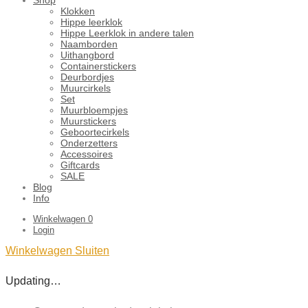
Klokken
Hippe leerklok
Hippe Leerklok in andere talen
Naamborden
Uithangbord
Containerstickers
Deurbordjes
Muurcirkels
Set
Muurbloempjes
Muurstickers
Geboortecirkels
Onderzetters
Accessoires
Giftcards
SALE
Blog
Info
Winkelwagen
0
Login
Winkelwagen
Sluiten
Updating…