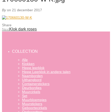
By
on 21 december 2017
Share
Klok dark roses
Next
COLLECTION
Alle
Klokken
Hippe leerklok
Hippe Leerklok in andere talen
Naamborden
Uithangbord
Containerstickers
Deurbordjes
Muurcirkels
Set
Muurbloempjes
Muurstickers
Geboortecirkels
Onderzetters