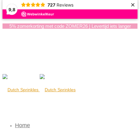
×
727
Reviews
9,8
5% zomerkorting met code ZOMER26 | Levertijd iets langer
Home