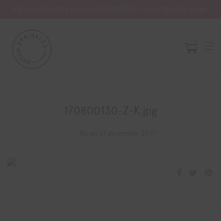
5% zomerkorting met code ZOMER26 | Levertijd iets langer
0
170800130-Z-K.jpg
By
on 21 december 2017