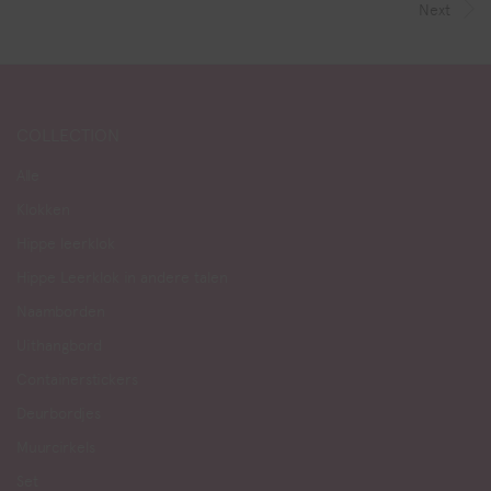
Next
COLLECTION
Alle
Klokken
Hippe leerklok
Hippe Leerklok in andere talen
Naamborden
Uithangbord
Containerstickers
Deurbordjes
Muurcirkels
Set