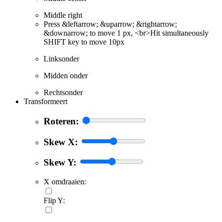
Middle right
Press &leftarrow; &uparrow; &rightarrow;
&downarrow; to move 1 px, <br>Hit simultaneously
SHIFT key to move 10px
Linksonder
Midden onder
Rechtsonder
Transformeert
Roteren:
Skew X:
Skew Y:
X omdraaien:
Flip Y: