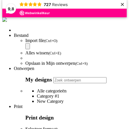
×
727
Reviews
9,8
Bestand
Import file
(Ctrl+O)
Alles wissen
(Ctrl+E)
Opslaan in Mijn ontwerpen
(Ctrl+S)
Ontwerpen
My designs
Alle categorieën
Category #1
New Category
Print
Print design
Selecteer formaat: