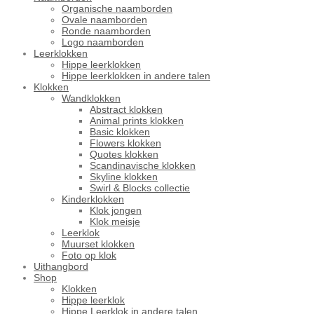
Organische naamborden
Ovale naamborden
Ronde naamborden
Logo naamborden
Leerklokken
Hippe leerklokken
Hippe leerklokken in andere talen
Klokken
Wandklokken
Abstract klokken
Animal prints klokken
Basic klokken
Flowers klokken
Quotes klokken
Scandinavische klokken
Skyline klokken
Swirl & Blocks collectie
Kinderklokken
Klok jongen
Klok meisje
Leerklok
Muurset klokken
Foto op klok
Uithangbord
Shop
Klokken
Hippe leerklok
Hippe Leerklok in andere talen