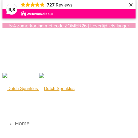
×
727
Reviews
9,8
5% zomerkorting met code ZOMER26 | Levertijd iets langer
Home