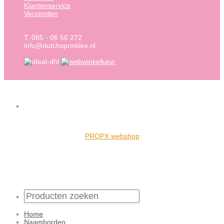
Klantenservice
Verzenden
T. 085 - 06 56 272
info@dutchsprinkles.nl
PROPX webshop
Home
Naamborden