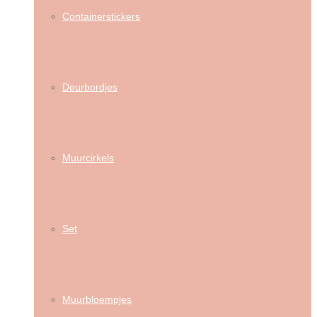
Containerstickers
Deurbordjes
Muurcirkels
Set
Muurbloempjes