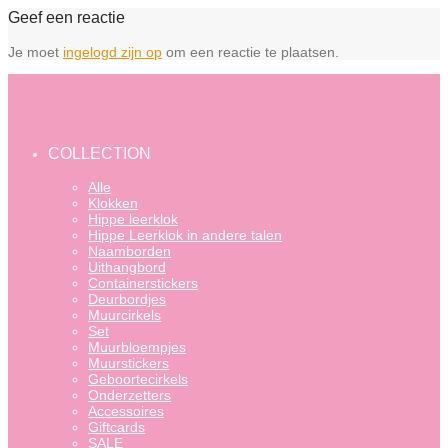
Geef een reactie
Je moet
ingelogd zijn op
om een reactie te plaatsen.
COLLECTION
Alle
Klokken
Hippe leerklok
Hippe Leerklok in andere talen
Naamborden
Uithangbord
Containerstickers
Deurbordjes
Muurcirkels
Set
Muurbloempjes
Muurstickers
Geboortecirkels
Onderzetters
Accessoires
Giftcards
SALE