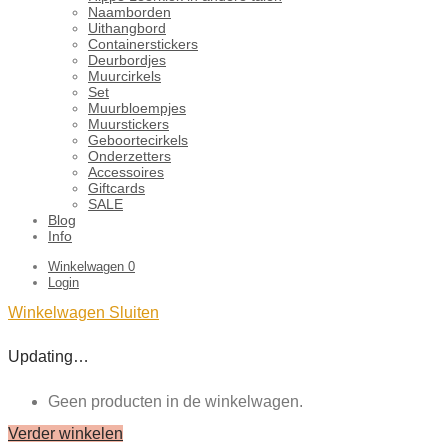
Naamborden
Uithangbord
Containerstickers
Deurbordjes
Muurcirkels
Set
Muurbloempjes
Muurstickers
Geboortecirkels
Onderzetters
Accessoires
Giftcards
SALE
Blog
Info
Winkelwagen
0
Login
Winkelwagen
Sluiten
Updating…
Geen producten in de winkelwagen.
Verder winkelen