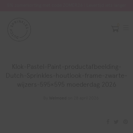
5% zomerkorting met code ZOMER26 | Levertijd iets langer
0
Klok-Pastel-Paint-productafbeelding-
Dutch-Sprinkles-houtlook-frame-zwarte-
wijzers-595×595 moederdag 2026
By
Welmoed
on 28 april 2026