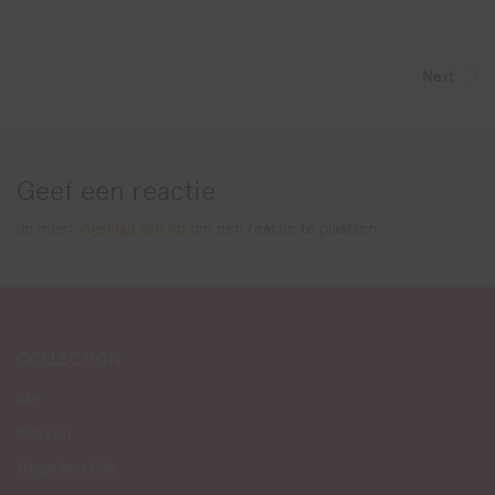
Next
Geef een reactie
Je moet
ingelogd zijn op
om een reactie te plaatsen.
COLLECTION
Alle
Klokken
Hippe leerklok