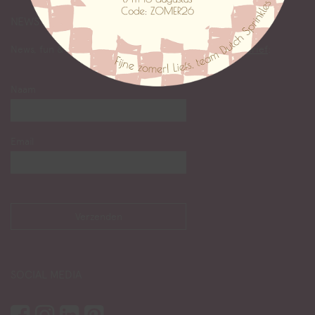
NEWS
News, fun & facts lezen? Abonneer je op onze
nieuwsbrief
:
Naam
Email
SOCIAL MEDIA