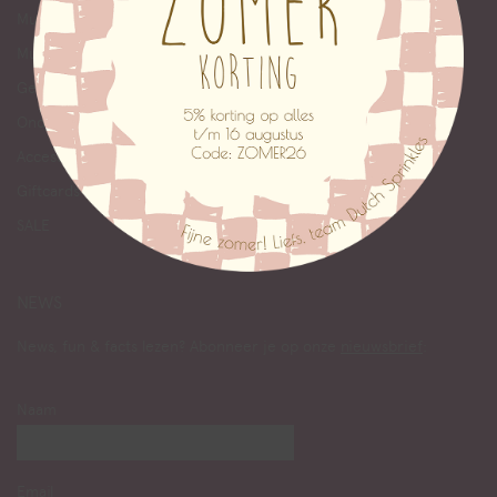
Muurbloempjes
Muurstickers
Geboortecirkels
Onderzetters
Accessoires
Giftcards
SALE
NEWS
News, fun & facts lezen? Abonneer je op onze
nieuwsbrief
:
Naam
Email