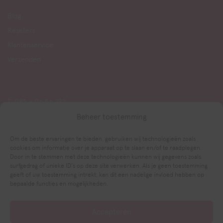
Blog
Resellers
Klantenservice
Verzenden
T. 085 - 06 56 272
info@dutchsprinkles.nl
Beheer toestemming
Om de beste ervaringen te bieden, gebruiken wij technologieën zoals
cookies om informatie over je apparaat op te slaan en/of te raadplegen.
Door in te stemmen met deze technologieën kunnen wij gegevens zoals
surfgedrag of unieke ID's op deze site verwerken. Als je geen toestemming
geeft of uw toestemming intrekt, kan dit een nadelige invloed hebben op
bepaalde functies en mogelijkheden.
Accepteren