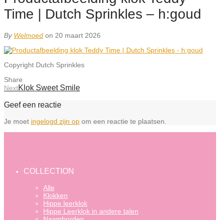
Time | Dutch Sprinkles – h:goud
By
Welmoed
on 20 maart 2026
Copyright Dutch Sprinkles
Share
Klok Sweet Smile
Next
Geef een reactie
Je moet
ingelogd zijn op
om een reactie te plaatsen.
COLLECTION
Alle
Klokken
Hippe leerklok
Hippe Leerklok in andere talen
Naamborden