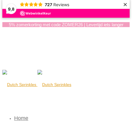
×
727
Reviews
9,8
5% zomerkorting met code ZOMER26 | Levertijd iets langer
Home