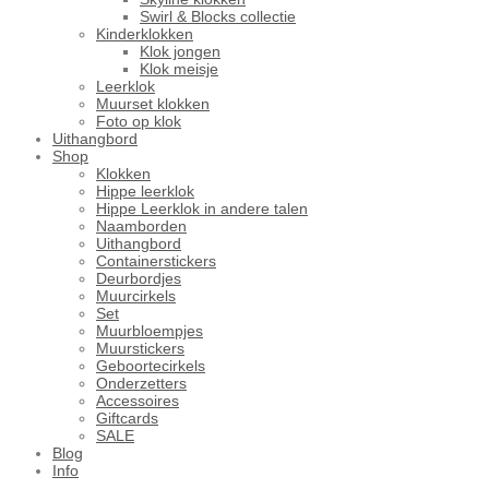
Swirl & Blocks collectie
Kinderklokken
Klok jongen
Klok meisje
Leerklok
Muurset klokken
Foto op klok
Uithangbord
Shop
Klokken
Hippe leerklok
Hippe Leerklok in andere talen
Naamborden
Uithangbord
Containerstickers
Deurbordjes
Muurcirkels
Set
Muurbloempjes
Muurstickers
Geboortecirkels
Onderzetters
Accessoires
Giftcards
SALE
Blog
Info