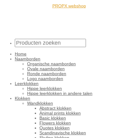
PROPX webshop
Home
Naamborden
Organische naamborden
Ovale naamborden
Ronde naamborden
Logo naamborden
Leerklokken
Hippe leerklokken
Hippe leerklokken in andere talen
Klokken
Wandklokken
Abstract klokken
Animal prints klokken
Basic klokken
Flowers klokken
Quotes klokken
Scandinavische klokken
Skyline klokken