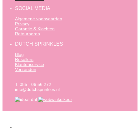
SOCIAL MEDIA
Algemene voorwaarden
Privacy
Garantie & Klachten
Retourneren
DUTCH SPRINKLES
Blog
Resellers
Klantenservice
Verzenden
T. 085 - 06 56 272
info@dutchsprinkles.nl