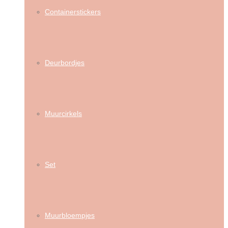
Containerstickers
Deurbordjes
Muurcirkels
Set
Muurbloempjes