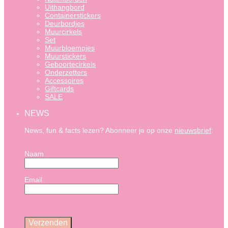
Uithangbord
Containerstickers
Deurbordjes
Muurcirkels
Set
Muurbloempjes
Muurstickers
Geboortecirkels
Onderzetters
Accessoires
Giftcards
SALE
NEWS
News, fun & facts lezen? Abonneer je op onze
nieuwsbrief
:
Naam
Email