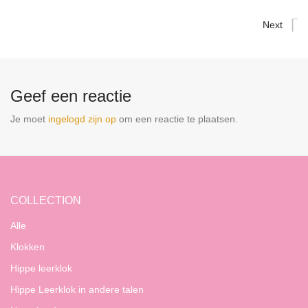
Next
Geef een reactie
Je moet
ingelogd zijn op
om een reactie te plaatsen.
COLLECTION
Alle
Klokken
Hippe leerklok
Hippe Leerklok in andere talen