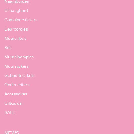
Naamborden
Uithangbord
Containerstickers
Deurbordjes
Muurcirkels
Set
Muurbloempjes
Muurstickers
Geboortecirkels
Onderzetters
Accessoires
Giftcards
SALE
NEWS