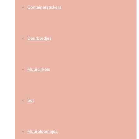
Containerstickers
Deurbordjes
Muurcirkels
Set
Muurbloempjes