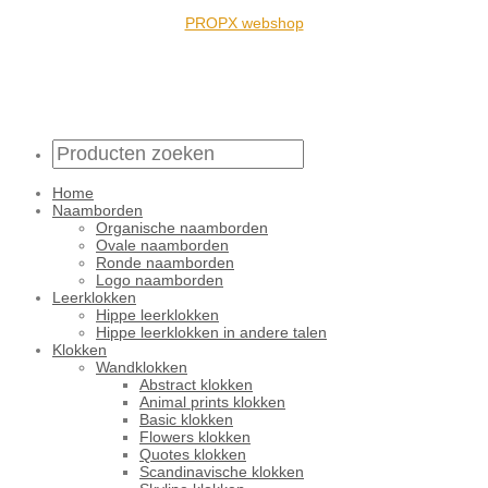
PROPX webshop
Home
Naamborden
Organische naamborden
Ovale naamborden
Ronde naamborden
Logo naamborden
Leerklokken
Hippe leerklokken
Hippe leerklokken in andere talen
Klokken
Wandklokken
Abstract klokken
Animal prints klokken
Basic klokken
Flowers klokken
Quotes klokken
Scandinavische klokken