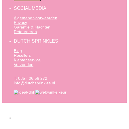
SOCIAL MEDIA
Algemene voorwaarden
Privacy
Garantie & Klachten
Retourneren
DUTCH SPRINKLES
Blog
Resellers
Klantenservice
Verzenden
T. 085 - 06 56 272
info@dutchsprinkles.nl