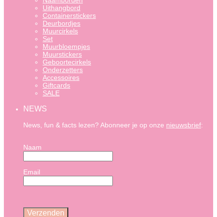
Naamborden
Uithangbord
Containerstickers
Deurbordjes
Muurcirkels
Set
Muurbloempjes
Muurstickers
Geboortecirkels
Onderzetters
Accessoires
Giftcards
SALE
NEWS
News, fun & facts lezen? Abonneer je op onze
nieuwsbrief
:
Naam
Email