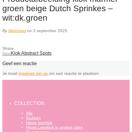
groen beige Dutch Sprinkes –
wit:dk.groen
By
Welmoed
on 3 september 2025
Share
Klok Abstract Spots
Next
Geef een reactie
Je moet
ingelogd zijn op
om een reactie te plaatsen.
COLLECTION
Alle
Klokken
Hippe leerklok
Hippe Leerklok in andere talen