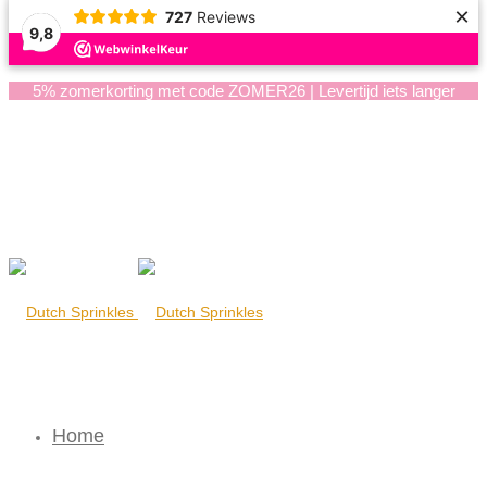
×
727
Reviews
9,8
5% zomerkorting met code ZOMER26 | Levertijd iets langer
Home