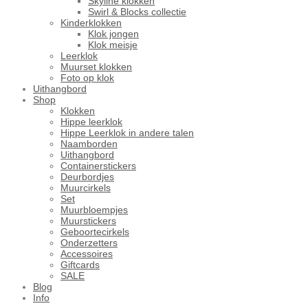
Skyline klokken
Swirl & Blocks collectie
Kinderklokken
Klok jongen
Klok meisje
Leerklok
Muurset klokken
Foto op klok
Uithangbord
Shop
Klokken
Hippe leerklok
Hippe Leerklok in andere talen
Naamborden
Uithangbord
Containerstickers
Deurbordjes
Muurcirkels
Set
Muurbloempjes
Muurstickers
Geboortecirkels
Onderzetters
Accessoires
Giftcards
SALE
Blog
Info