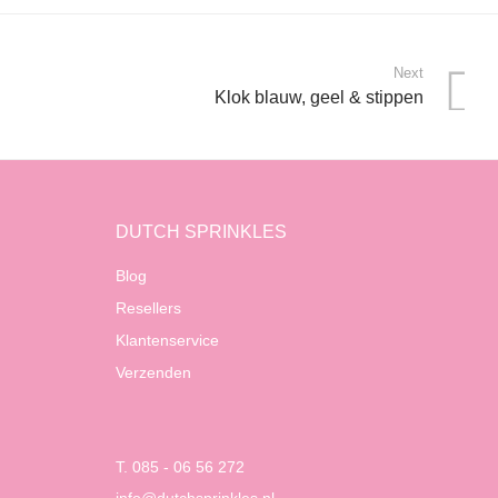
Next
Klok blauw, geel & stippen
DUTCH SPRINKLES
Blog
Resellers
Klantenservice
Verzenden
T. 085 - 06 56 272