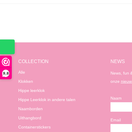
COLLECTION
NEWS
Alle
News, fun &
9,8
Klokken
onze
nieuw
Hippe leerklok
Naam
Hippe Leerklok in andere talen
Naamborden
Uithangbord
Email
Containerstickers