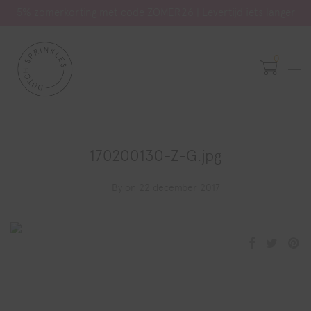
5% zomerkorting met code ZOMER26 | Levertijd iets langer
0
170200130-Z-G.jpg
By
on 22 december 2017