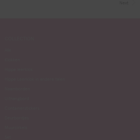
Next
COLLECTION
Alle
Klokken
Hippe leerklok
Hippe Leerklok in andere talen
Naamborden
Uithangbord
Containerstickers
Deurbordjes
Muurcirkels
Set